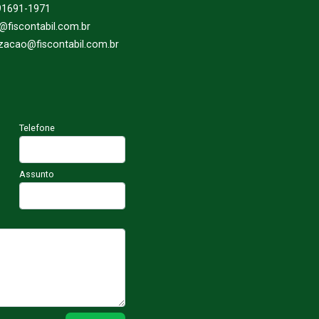
91691-1971
l@fiscontabil.com.br
izacao@fiscontabil.com.br
Telefone
Assunto