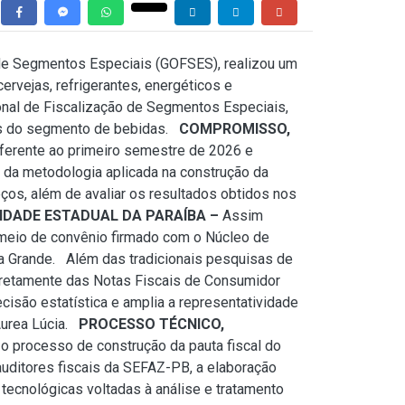
 de Segmentos Especiais (GOFSES), realizou um
ervejas, refrigerantes, energéticos e
onal de Fiscalização de Segmentos Especiais,
nais do segmento de bebidas.
COMPROMISSO,
referente ao primeiro semestre de 2026 e
 da metodologia aplicada na construção da
eços, além de avaliar os resultados obtidos nos
IDADE ESTADUAL DA PARAÍBA –
Assim
 meio de convênio firmado com o Núcleo de
a Grande. Além das tradicionais pesquisas de
diretamente das Notas Fiscais de Consumidor
ecisão estatística e amplia a representatividade
 Áurea Lúcia.
PROCESSO TÉCNICO,
o processo de construção da pauta fiscal do
auditores fiscais da SEFAZ-PB, a elaboração
 tecnológicas voltadas à análise e tratamento