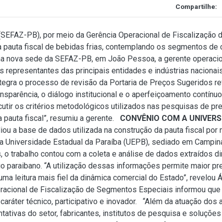
Compartilhe:
 (SEFAZ-PB), por meio da Gerência Operacional de Fiscalização
da pauta fiscal de bebidas frias, contemplando os segmentos de c
a na nova sede da SEFAZ-PB, em João Pessoa, a gerente operaci
os representantes das principais entidades e indústrias nacio
integra o processo de revisão da Portaria de Preços Sugeridos 
parência, o diálogo institucional e o aperfeiçoamento contínuo
scutir os critérios metodológicos utilizados nas pesquisas de pr
 pauta fiscal”, resumiu a gerente.
CONVÊNIO COM A UNIVERS
u a base de dados utilizada na construção da pauta fiscal por
a Universidade Estadual da Paraíba (UEPB), sediado em Campin
s, o trabalho contou com a coleta e análise de dados extraídos 
io paraibano. “A utilização dessas informações permite maior pr
ma leitura mais fiel da dinâmica comercial do Estado”, revelou
racional de Fiscalização de Segmentos Especiais informou que 
aráter técnico, participativo e inovador. “Além da atuação dos 
ativas do setor, fabricantes, institutos de pesquisa e soluções