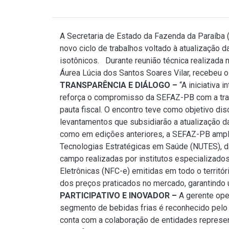
A Secretaria de Estado da Fazenda da Paraíba
novo ciclo de trabalhos voltado à atualização 
isotônicos. Durante reunião técnica realizad
Áurea Lúcia dos Santos Soares Vilar, recebeu 
TRANSPARÊNCIA E DIÁLOGO –
“A iniciativa 
reforça o compromisso da SEFAZ-PB com a trans
pauta fiscal. O encontro teve como objetivo di
levantamentos que subsidiarão a atualização da
como em edições anteriores, a SEFAZ-PB amplio
Tecnologias Estratégicas em Saúde (NUTES), d
campo realizadas por institutos especializado
Eletrônicas (NFC-e) emitidas em todo o territór
dos preços praticados no mercado, garantindo u
PARTICIPATIVO E INOVADOR –
A gerente ope
segmento de bebidas frias é reconhecido pelo c
conta com a colaboração de entidades represent