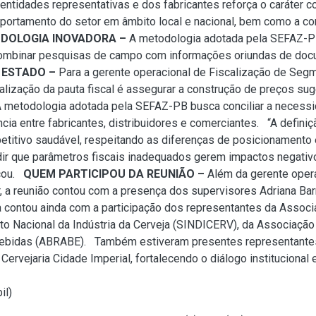
entidades representativas e dos fabricantes reforça o caráter c
ortamento do setor em âmbito local e nacional, bem como a con
DOLOGIA INOVADORA –
A metodologia adotada pela SEFAZ-PB
 combinar pesquisas de campo com informações oriundas de doc
 ESTADO –
Para a gerente operacional de Fiscalização de Seg
tualização da pauta fiscal é assegurar a construção de preços s
etodologia adotada pela SEFAZ-PB busca conciliar a necessidad
cia entre fabricantes, distribuidores e comerciantes. “A definiç
titivo saudável, respeitando as diferenças de posicionamento e
ir que parâmetros fiscais inadequados gerem impactos negativ
acou.
QUEM PARTICIPOU DA REUNIÃO –
Além da gerente oper
r, a reunião contou com a presença dos supervisores Adriana Ba
ica contou ainda com a participação dos representantes da Associ
to Nacional da Indústria da Cerveja (SINDICERV), da Associação B
Bebidas (ABRABE). Também estiveram presentes representantes
 Cervejaria Cidade Imperial, fortalecendo o diálogo institucional
il
)