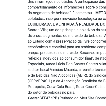
das informações coletadas. A participação das 
compartilhamento de informações sobre o comp
do segmento de bebidas”, ”, comentou.
METO
coletados, incorpora inovação tecnológica ao
EQUILIBRADA E ALINHADA À REALIDADE DO
Soares Vilar, um dos principais objetivos da a
diversos segmentos do mercado de bebidas. A m
ao Estado com a preservação da livre concorrên
econômicas e contribui para um ambiente compe
preços praticadas no mercado. Busca-se imped
reflexos indevidos ao consumidor final”, dest
Especiais, Áurea Lúcia Dos Santos Soares Vila
auditor fiscal Vinicius Miranda, a reunião técn
e de Bebidas Não Alcoólicas (ABIR), do Sindica
(CERVBRASIL) e da Associação Brasileira de 
Petrópolis, Coca-Cola Brasil, Solar Coca-Cola e
do setor de bebidas no país.
Fonte:
SEFAZ/PB (
Retirado do Meu Site Contáb