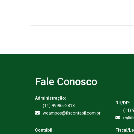
Fale Conosco
Administração:
RH/DP:
(11) 99985-2818
(11) 
wcampos@fiscontabil.com.br
rh@fi
Contábil:
Fiscal/L